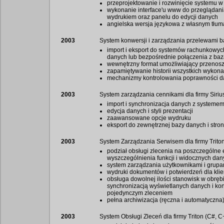
przeprojektowanie i rozwinięcie systemu w 
wykonanie interface'u www do przegląda
wydrukiem oraz panelu do edycji danych
angielska wersja językowa z własnym tłu
2003
System konwersji i zarządzania przelewami b
import i eksport do systemów rachunkowyc
danych lub bezpośrednie połączenia z ba
wewnętrzny format umożliwiający przenos
zapamiętywanie historii wszystkich wykona
mechanizmy kontrolowania poprawności d
2003
System zarządzania cennikami dla firmy Sir
import i synchronizacja danych z system
edycja danych i styli prezentacji
zaawansowane opcje wydruku
eksport do zewnętrznej bazy danych i str
2003
System Zarządzania Serwisem dla firmy Trito
podział obsługi zlecenia na poszczególne 
wyszczególnienia funkcji i widocznych dan
system zarządzania użytkownikami i grupa
wydruki dokumentów i potwierdzeń dla klie
obsługa dowolnej ilości stanowisk w obrę
synchronizacją wyświetlanych danych i ko
pojedynczym zleceniem
pełna archiwizacja (ręczna i automatyczna
2003
System Obsługi Zleceń dla firmy Triton (C#, 