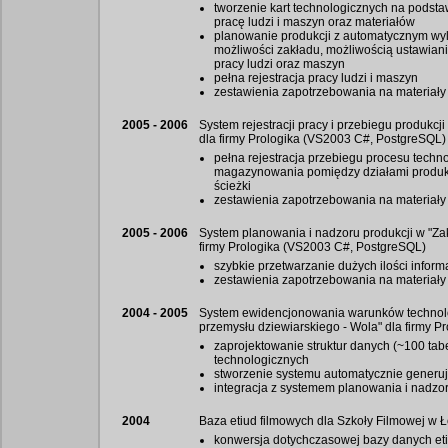
tworzenie kart technologicznych na podst
pracę ludzi i maszyn oraz materiałów
planowanie produkcji z automatycznym wyli
możliwości zakładu, możliwością ustawiani
pracy ludzi oraz maszyn
pełna rejestracja pracy ludzi i maszyn
zestawienia zapotrzebowania na materiał
2005 - 2006
System rejestracji pracy i przebiegu produkcj
dla firmy Prologika (VS2003 C#, PostgreSQL)
pełna rejestracja przebiegu procesu techn
magazynowania pomiędzy działami produkc
ścieżki
zestawienia zapotrzebowania na materiał
2005 - 2006
System planowania i nadzoru produkcji w "Za
firmy Prologika (VS2003 C#, PostgreSQL)
szybkie przetwarzanie dużych ilości inform
zestawienia zapotrzebowania na materiał
2004 - 2005
System ewidencjonowania warunków technolo
przemysłu dziewiarskiego - Wola" dla firmy P
zaprojektowanie struktur danych (~100 tabe
technologicznych
stworzenie systemu automatycznie generuj
integracja z systemem planowania i nadzor
2004
Baza etiud filmowych dla Szkoły Filmowej w
konwersja dotychczasowej bazy danych et