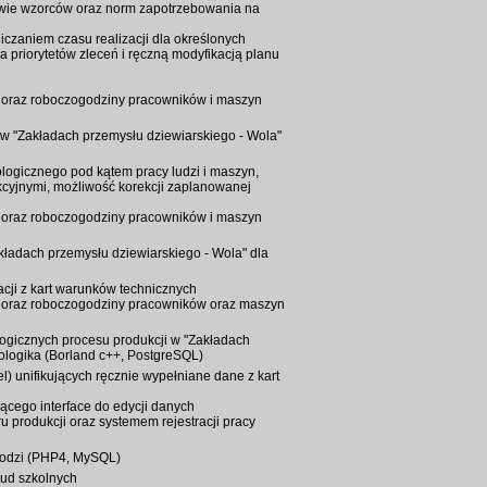
awie wzorców oraz norm zapotrzebowania na
czaniem czasu realizacji dla określonych
a priorytetów zleceń i ręczną modyfikacją planu
y oraz roboczogodziny pracowników i maszyn
i w "Zakładach przemysłu dziewiarskiego - Wola"
ologicznego pod kątem pracy ludzi i maszyn,
yjnymi, możliwość korekcji zaplanowanej
y oraz roboczogodziny pracowników i maszyn
kładach przemysłu dziewiarskiego - Wola" dla
acji z kart warunków technicznych
y oraz roboczogodziny pracowników oraz maszyn
gicznych procesu produkcji w "Zakładach
rologika (Borland c++, PostgreSQL)
l) unifikujących ręcznie wypełniane dane z kart
ącego interface do edycji danych
u produkcji oraz systemem rejestracji pracy
 Łodzi (PHP4, MySQL)
iud szkolnych