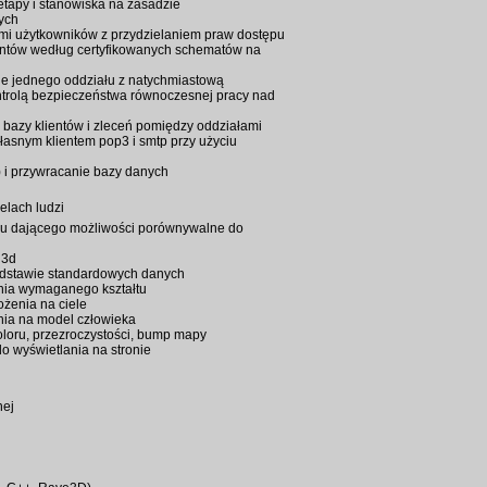
etapy i stanowiska na zasadzie
ych
mi użytkowników z przydzielaniem praw dostępu
ientów według certyfikowanych schematów na
bie jednego oddziału z natychmiastową
ntrolą bezpieczeństwa równoczesnej pracy nad
i bazy klientów i zleceń pomiędzy oddziałami
własnym klientem pop3 i smtp przy użyciu
) i przywracanie bazy danych
lach ludzi
mu dającego możliwości porównywalne do
 3d
dstawie standardowych danych
nia wymaganego kształtu
żenia na ciele
ia na model człowieka
oloru, przezroczystości, bump mapy
o wyświetlania na stronie
nej