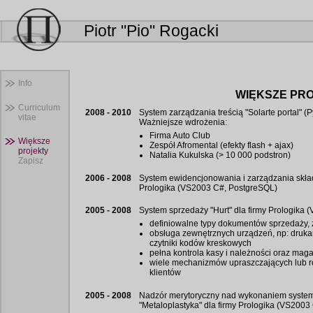
Piotr "Pio" Rogacki
Info
WIĘKSZE PR
Curriculum
2008 - 2010
System zarządzania treścią "Solarte portal" 
vitae
Ważniejsze wdrożenia:
Firma Auto Club
Większe
Zespół Afromental (efekty flash + ajax)
projekty
Natalia Kukulska (> 10 000 podstron)
Zapisz
2006 - 2008
System ewidencjonowania i zarządzania składn
Prologika (VS2003 C#, PostgreSQL)
2005 - 2008
System sprzedaży "Hurt" dla firmy Prologika
definiowalne typy dokumentów sprzedaży
obsługa zewnętrznych urządzeń, np: drukark
czytniki kodów kreskowych
pełna kontrola kasy i należności oraz mag
wiele mechanizmów upraszczających lub ro
klientów
2005 - 2008
Nadzór merytoryczny nad wykonaniem systemu
"Metaloplastyka" dla firmy Prologika (VS200