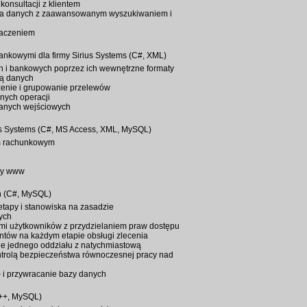
konsultacji z klientem
nia danych z zaawansowanym wyszukiwaniem i
maczeniem
ankowymi dla firmy Sirius Systems (C#, XML)
h i bankowych poprzez ich wewnętrzne formaty
zą danych
zenie i grupowanie przelewów
nych operacji
anych wejściowych
ius Systems (C#, MS Access, XML, MySQL)
em rachunkowym
ony www
n (C#, MySQL)
etapy i stanowiska na zasadzie
ych
mi użytkowników z przydzielaniem praw dostępu
ntów na każdym etapie obsługi zlecenia
bie jednego oddziału z natychmiastową
ntrolą bezpieczeństwa równoczesnej pracy nad
) i przywracanie bazy danych
C++, MySQL)