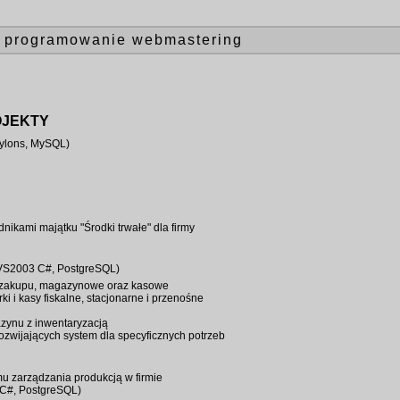
programowanie webmastering
OJEKTY
(Pylons, MySQL)
ikami majątku "Środki trwałe" dla firmy
 (VS2003 C#, PostgreSQL)
, zakupu, magazynowe oraz kasowe
i i kasy fiskalne, stacjonarne i przenośne
azynu z inwentaryzacją
zwijających system dla specyficznych potrzeb
 zarządzania produkcją w firmie
3 C#, PostgreSQL)