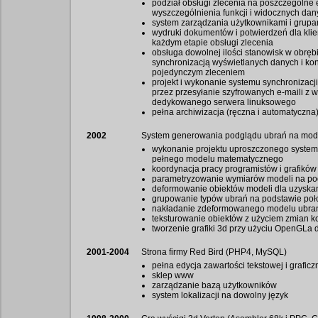
podział obsługi zlecenia na poszczególne 
wyszczególnienia funkcji i widocznych dan
system zarządzania użytkownikami i grupa
wydruki dokumentów i potwierdzeń dla kl
każdym etapie obsługi zlecenia
obsługa dowolnej ilości stanowisk w obrę
synchronizacją wyświetlanych danych i ko
pojedynczym zleceniem
projekt i wykonanie systemu synchronizacj
przez przesyłanie szyfrowanych e-maili z 
dedykowanego serwera linuksowego
pełna archiwizacja (ręczna i automatyczna
2002
System generowania podglądu ubrań na mode
wykonanie projektu uproszczonego syste
pełnego modelu matematycznego
koordynacja pracy programistów i grafików
parametryzowanie wymiarów modeli na po
deformowanie obiektów modeli dla uzyska
grupowanie typów ubrań na podstawie poło
nakładanie zdeformowanego modelu ubran
teksturowanie obiektów z użyciem zmian k
tworzenie grafiki 3d przy użyciu OpenGLa d
2001-2004
Strona firmy Red Bird (PHP4, MySQL)
pełna edycja zawartości tekstowej i graficz
sklep www
zarządzanie bazą użytkowników
system lokalizacji na dowolny język